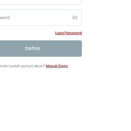
sword
visibility_off
Lupa Password
Daftar
nda sudah punya akun?
Masuk Disini