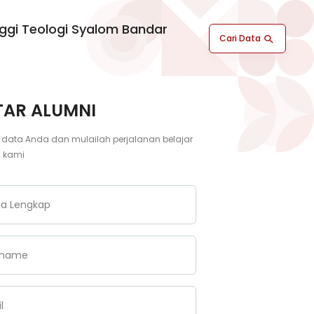
nggi Teologi Syalom Bandar
Cari Data
TAR ALUMNI
 data Anda dan mulailah perjalanan belajar
 kami
a Lengkap
rname
l